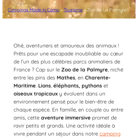
Campings Made in Camp
»
Tourisme
»
Zoo de La Palmyre
Ohé, aventuriers et amoureux des animaux !
Prêts pour une escapade inoubliable au cœur
de l’un des plus célèbres parcs animaliers de
France ? Cap sur le
Zoo de la Palmyre
, niché
entre les pins des
Mathes
, en
Charente-
Maritime
.
Lions
,
éléphants, pythons
et
oiseaux tropicaux
y évoluent dans un
environnement pensé pour le bien-être de
chaque espèce. En famille, en couple ou entre
amis, cette
aventure immersive
promet de
ravir petits et grands. Une activité idéale à
vivre pendant un séjour dans notre
camping