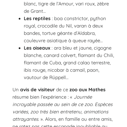
blanc, tigre de l’Amour, vari roux, zèbre
de Grant…
Les reptiles
: boa constrictor, python
royal, crocodile du Nil, varan à deux
bandes, tortue géante d’Aldabra,
couleuvre asiatique à queue rayée…
Les oiseaux
: ara bleu et jaune, cigogne
blanche, canard colvert, flamant du Chili,
flamant de Cuba, grand calao terrestre,
ibis rouge, nicobar à camail, paon,
vautour de Rüppell…
Un
avis de visiteur
de ce
zoo aux Mathes
résume bien l’expérience : «
Journée
incroyable passée au sein de ce zoo. Espèces
variées, zoo très bien entretenu, animations
attrayantes
. ». Alors, en famille ou entre amis,
ne ratez pas cette escapade inoubliable au