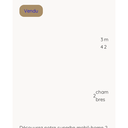
Vendu
34
m2
2
chambres
Découvrez notre superbe mobil-home 2
chambres, installé au cœur du Camping
Le Colombier, niché dans un écrin de
verdure…
REF :
Sélénia2013
DÉCOUVRIR
:
M
O
B