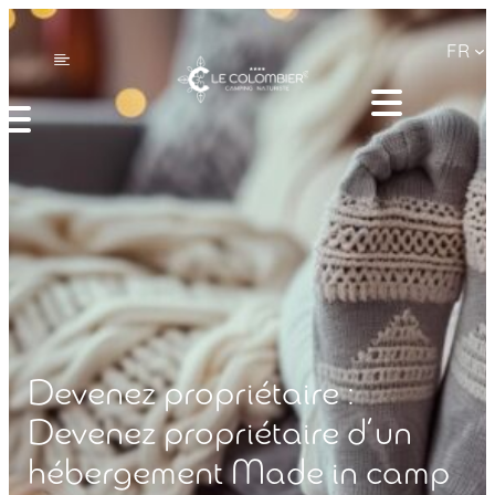
FR
Devenez propriétaire :
Devenez propriétaire d’un
hébergement Made in camp