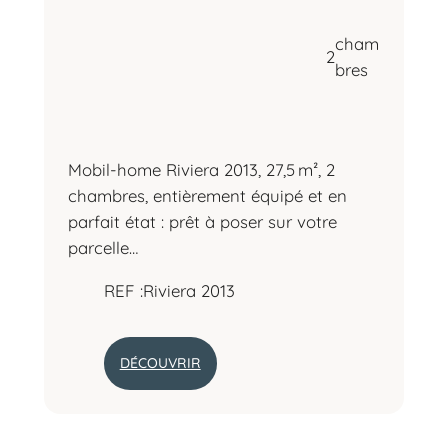
E
2
C
H
A
M
B
R
E
S
–
M
O
D
È
L
E
R
I
V
I
E