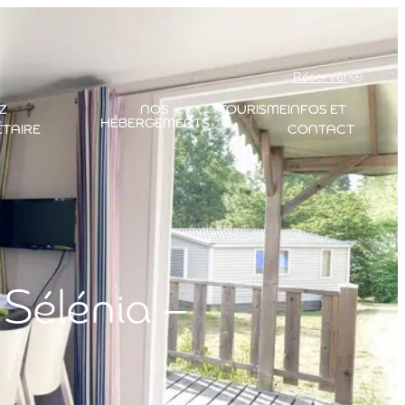
Réserver
Z
NOS
TOURISME
INFOS ET
HÉBERGEMENTS
ÉTAIRE
CONTACT
Sélénia –