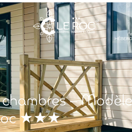
N
HÉBER
 chambres – Modèle
 Roc ★★★