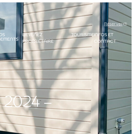
Réserver
OS
DEVENEZ
TOURISME
INFOS ET
GEMENTS
PROPRIÉTAIRE
CONTACT
 2024 –