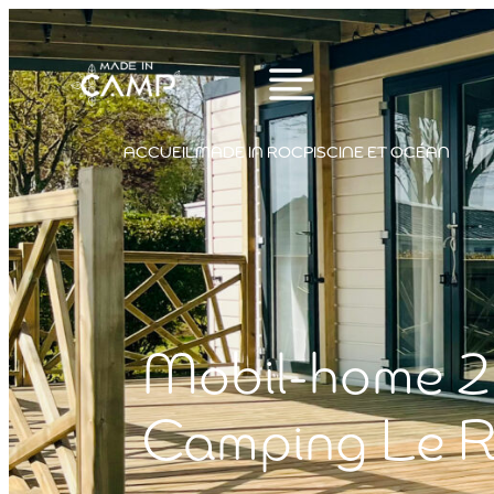
ACCUEIL
MADE IN ROC
PISCINE ET OCÉAN
Mobil-home 2
Camping Le