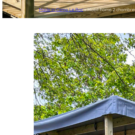
Made in Camp Le Roc
»
Mobil-home 2 chambre