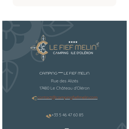
I
M
N
O
★
B
★
I
★
L
★
-
H
O
M
E
2
C
CAMPING **** LE FIEF MELIN
H
Rue des Alizés
A
M
17480 Le Château d’Oléron
B
contact@campingfiefmelin.com
R
E
S
+33 5 46 47 60 85
(
2