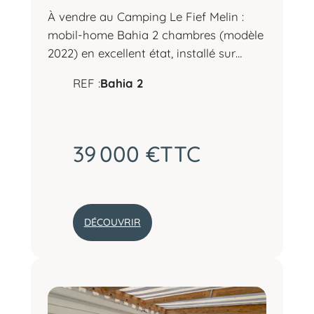
E
À vendre au Camping Le Fief Melin :
M
mobil-home Bahia 2 chambres (modèle
E
N
2022) en excellent état, installé sur…
T
N
REF :
Bahia 2
°
2
1
–
39 000 €
TTC
C
A
M
P
I
DÉCOUVRIR
N
:
G
M
L
O
E
B
F
I
I
L