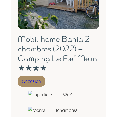
E
I
R
M
–
2
C
Mobil-home Bahia 2
H
A
chambres (2022) –
M
Camping Le Fief Melin
B
R
★★★★
E
S
–
Occasion
E
M
32
m2
P
L
A
1
chambres
C