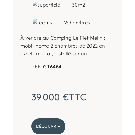
0
30
m2
2
2
)
2
chambres
–
C
À vendre au Camping Le Fief Melin :
A
mobil-home 2 chambres de 2022 en
M
P
excellent état, installé sur un…
I
N
REF :
GT6464
G
L
E
F
39 000 €
TTC
I
E
F
M
E
DÉCOUVRIR
L
: