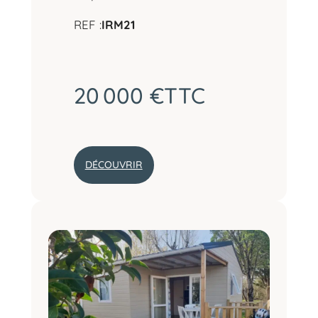
REF :
IRM21
20 000 €
TTC
DÉCOUVRIR
:
M
O
B
I
L
-
H
O
M